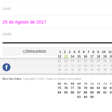
11h02
25 de Agosto de 2017
10h58
« Página anterior
1
2
3
4
5
6
7
8
9
10
11
12
13
14
15
16
17
18
19
2
21
22
23
24
25
26
27
28
2
30
31
32
33
34
35
36
37
3
39
40
41
42
43
44
45
46
4
48
49
50
51
52
53
54
55
5
Bom Dia Online
- Copyright © 2013. Todos os direitos reservados.
57
58
59
60
61
62
63
64
6
66
67
68
69
70
71
72
73
7
75
76
77
78
79
80
81
82
8
84
85
86
87
88
89
90
91
9
93
94
95