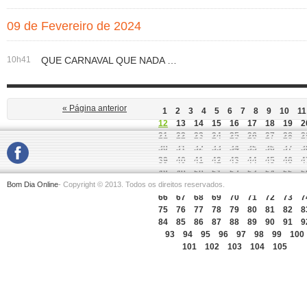
09 de Fevereiro de 2024
10h41
QUE CARNAVAL QUE NADA …
« Página anterior
1
2
3
4
5
6
7
8
9
10
11
12
13
14
15
16
17
18
19
2
21
22
23
24
25
26
27
28
2
30
31
32
33
34
35
36
37
3
39
40
41
42
43
44
45
46
4
48
49
50
51
52
53
54
55
5
Bom Dia Online
- Copyright © 2013. Todos os direitos reservados.
57
58
59
60
61
62
63
64
6
66
67
68
69
70
71
72
73
7
75
76
77
78
79
80
81
82
8
84
85
86
87
88
89
90
91
9
93
94
95
96
97
98
99
100
101
102
103
104
105