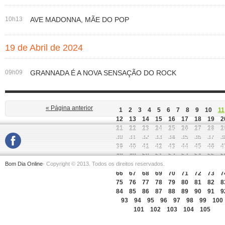
10h13
AVE MADONNA, MÃE DO POP
19 de Abril de 2024
09h09
GRANNADA É A NOVA SENSAÇÃO DO ROCK
« Página anterior
1
2
3
4
5
6
7
8
9
10
11
12
13
14
15
16
17
18
19
2
21
22
23
24
25
26
27
28
2
30
31
32
33
34
35
36
37
3
39
40
41
42
43
44
45
46
4
48
49
50
51
52
53
54
55
5
Bom Dia Online
- Copyright © 2013. Todos os direitos reservados.
57
58
59
60
61
62
63
64
6
66
67
68
69
70
71
72
73
7
75
76
77
78
79
80
81
82
8
84
85
86
87
88
89
90
91
9
93
94
95
96
97
98
99
100
101
102
103
104
105