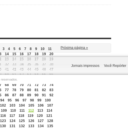
Próxima página »
3
4
5
6
7
8
9
10
11
3
14
15
16
17
18
19
20
2
23
24
25
26
27
28
29
1
32
33
34
35
36
37
38
Jornais impressos
Você Repórter
0
41
42
43
44
45
46
47
9
50
51
52
53
54
55
56
s reservados.
8
59
60
61
62
63
64
65
7
68
69
70
71
72
73
74
6
77
78
79
80
81
82
83
5
86
87
88
89
90
91
92
94
95
96
97
98
99
100
102
103
104
105
106
107
109
110
111
112
113
114
116
117
118
119
120
121
123
124
125
126
127
128
130
131
132
133
134
135