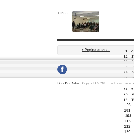
11h36
« Página anterior
1
2
12
1
21
2
30
3
39
4
48
4
Bom Dia Online
- Copyright © 2013. Todos os direito
57
5
66
6
75
7
84
8
93
101
108
115
122
129