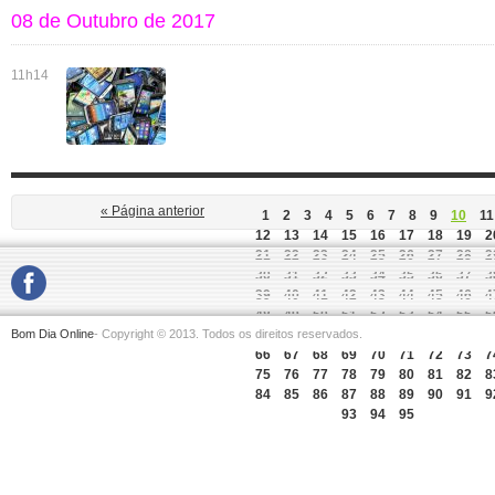
08 de Outubro de 2017
11h14
« Página anterior
1
2
3
4
5
6
7
8
9
10
11
12
13
14
15
16
17
18
19
2
21
22
23
24
25
26
27
28
2
30
31
32
33
34
35
36
37
3
39
40
41
42
43
44
45
46
4
48
49
50
51
52
53
54
55
5
Bom Dia Online
- Copyright © 2013. Todos os direitos reservados.
57
58
59
60
61
62
63
64
6
66
67
68
69
70
71
72
73
7
75
76
77
78
79
80
81
82
8
84
85
86
87
88
89
90
91
9
93
94
95