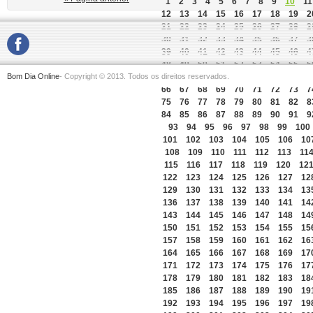
1
2
3
4
5
6
7
8
9
10
11
12
13
14
15
16
17
18
19
2
21
22
23
24
25
26
27
28
2
30
31
32
33
34
35
36
37
3
39
40
41
42
43
44
45
46
4
48
49
50
51
52
53
54
55
5
Bom Dia Online
- Copyright © 2013. Todos os direitos reservados.
57
58
59
60
61
62
63
64
6
66
67
68
69
70
71
72
73
7
75
76
77
78
79
80
81
82
8
84
85
86
87
88
89
90
91
9
93
94
95
96
97
98
99
100
101
102
103
104
105
106
10
108
109
110
111
112
113
11
115
116
117
118
119
120
12
122
123
124
125
126
127
12
129
130
131
132
133
134
13
136
137
138
139
140
141
14
143
144
145
146
147
148
14
150
151
152
153
154
155
15
157
158
159
160
161
162
16
164
165
166
167
168
169
17
171
172
173
174
175
176
17
178
179
180
181
182
183
18
185
186
187
188
189
190
19
192
193
194
195
196
197
19