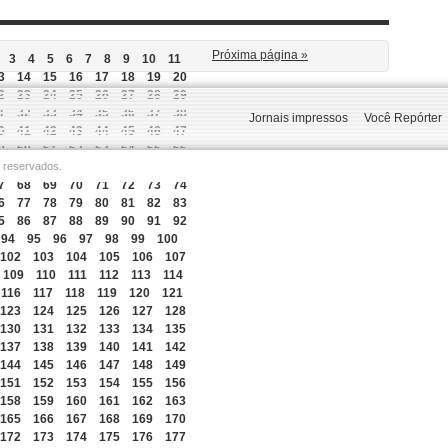
Próxima página »
3
4
5
6
7
8
9
10
11
3
14
15
16
17
18
19
20
2
23
24
25
26
27
28
29
1
32
33
34
35
36
37
38
Jornais impressos
Você Repórter
0
41
42
43
44
45
46
47
9
50
51
52
53
54
55
56
s reservados.
8
59
60
61
62
63
64
65
7
68
69
70
71
72
73
74
6
77
78
79
80
81
82
83
5
86
87
88
89
90
91
92
94
95
96
97
98
99
100
102
103
104
105
106
107
109
110
111
112
113
114
116
117
118
119
120
121
123
124
125
126
127
128
130
131
132
133
134
135
137
138
139
140
141
142
144
145
146
147
148
149
151
152
153
154
155
156
158
159
160
161
162
163
165
166
167
168
169
170
172
173
174
175
176
177