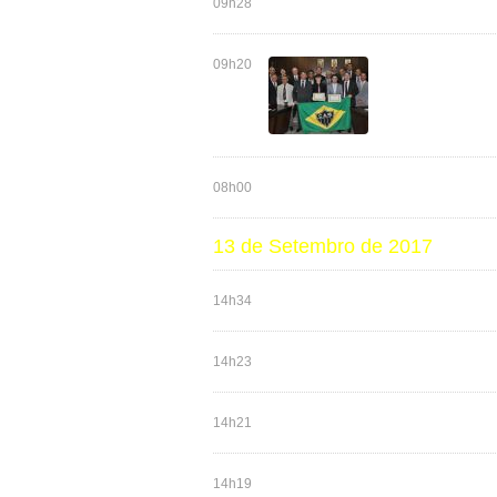
09h28
09h20
08h00
13 de Setembro de 2017
14h34
14h23
14h21
14h19