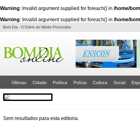
Warning
: Invalid argument supplied for foreach() in
/home/bom
Warning
: Invalid argument supplied for foreach() in
/home/bom
Bom Dia - O Diário do Médio Piracicaba
Últimas
Cidade
Política
Polícia
Cultura
Social
Esp
Sem resultados para esta editoria.