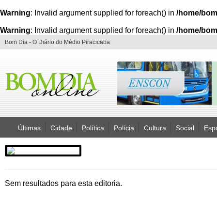
Warning
: Invalid argument supplied for foreach() in
/home/bom
Warning
: Invalid argument supplied for foreach() in
/home/bom
Bom Dia - O Diário do Médio Piracicaba
Últimas
Cidade
Política
Polícia
Cultura
Social
Esp
Sem resultados para esta editoria.